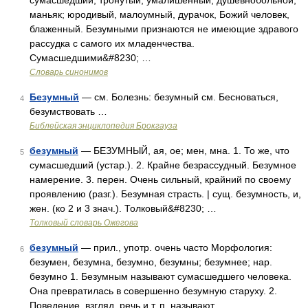
сумасшедший, тронутый, умалишенный, душевнобольной,
маньяк; юродивый, малоумный, дурачок, Божий человек,
блаженный. Безумными признаются не имеющие здравого
рассудка с самого их младенчества.
Сумасшедшими&#8230; …
Словарь синонимов
Безумный
— см. Болезнь: безумный см. Бесноваться,
4
безумствовать …
Библейская энциклопедия Брокгауза
безумный
— БЕЗУМНЫЙ, ая, ое; мен, мна. 1. То же, что
5
сумасшедший (устар.). 2. Крайне безрассудный. Безумное
намерение. 3. перен. Очень сильный, крайний по своему
проявлению (разг.). Безумная страсть. | сущ. безумность, и,
жен. (ко 2 и 3 знач.). Толковый&#8230; …
Толковый словарь Ожегова
безумный
— прил., употр. очень часто Морфология:
6
безумен, безумна, безумно, безумны; безумнее; нар.
безумно 1. Безумным называют сумасшедшего человека.
Она превратилась в совершенно безумную старуху. 2.
Поведение, взгляд, речь и т. п. называют