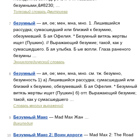
безумными,&#8230; …
Толковый словарь Дмитриева
безумный
— ая, ое; мен, мна, мно. 1. Лишившийся
7
рассудка; сумасшедший или близкий к безумию,
обезумевший. Б ая Офелия. * Безумный витязь жертвы
ищет (Пушкин). // Выражающий безумие; такой, как у
сумасшедшего. Б ая улыбка. Б ые вопли. Глаза раненого
безумны …
Энциклопедический словарь
безумный
— ая, ое; мен, мна, мно. см. тж. безумно,
8
безумность 1) а) Лишившийся рассудка; сумасшедший или
близкий к безумию, обезумевший. Б ая Офелия. * Безумный
витязь жертвы ищет (Пушкин) б) отт. Выражающий безумие;
такой, как у сумасшедшего …
Словарь многих выражений
Безумный Макс
— Mad Max Жан …
9
Википедия
Безумный Макс 2: Воин дороги
— Mad Max 2: The Road
10