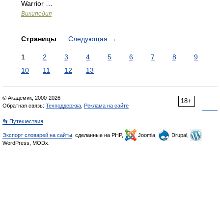
Warrior …
Википедия
Страницы
Следующая
→
1
2
3
4
5
6
7
8
9
10
11
12
13
© Академик, 2000-2026
18+
Обратная связь:
Техподдержка
,
Реклама на сайте
👣 Путешествия
Экспорт словарей на сайты
, сделанные на PHP,
Joomla,
Drupal,
WordPress, MODx.