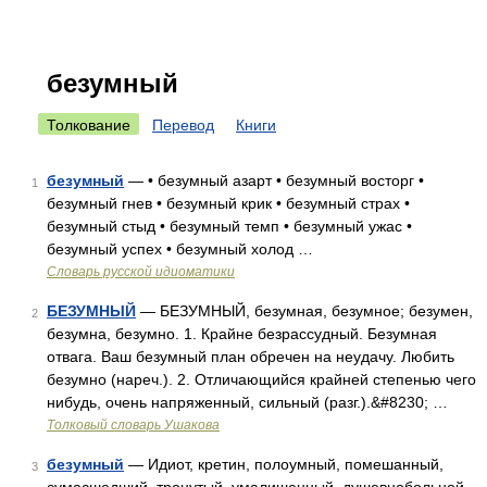
безумный
Толкование
Перевод
Книги
безумный
— • безумный азарт • безумный восторг •
1
безумный гнев • безумный крик • безумный страх •
безумный стыд • безумный темп • безумный ужас •
безумный успех • безумный холод …
Словарь русской идиоматики
БЕЗУМНЫЙ
— БЕЗУМНЫЙ, безумная, безумное; безумен,
2
безумна, безумно. 1. Крайне безрассудный. Безумная
отвага. Ваш безумный план обречен на неудачу. Любить
безумно (нареч.). 2. Отличающийся крайней степенью чего
нибудь, очень напряженный, сильный (разг.).&#8230; …
Толковый словарь Ушакова
безумный
— Идиот, кретин, полоумный, помешанный,
3